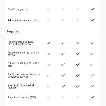
Gestión de grupos
Administración multi-equipo
Seguridad
Protección de los envíos
mediante contraseña
Protección antivirus para los
envíos
Cifrado SSL/TLS y AES de 256
bits
Auditorías independientes de
terceros (anuales)
Zwei-Autenticación de dos
factores
Autenticación única (SSO)