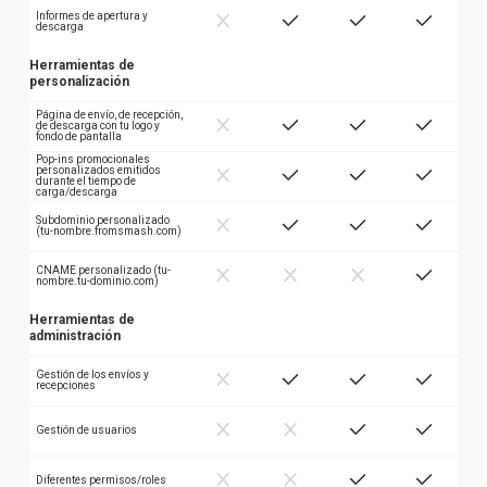
Informes de apertura y
descarga
Herramientas de
personalización
Página de envío, de recepción,
de descarga con tu logo y
fondo de pantalla
Pop-ins promocionales
personalizados emitidos
durante el tiempo de
carga/descarga
Subdominio personalizado
(tu-nombre.fromsmash.com)
CNAME personalizado (tu-
nombre.tu-dominio.com)
Herramientas de
administración
Gestión de los envíos y
recepciones
Gestión de usuarios
Diferentes permisos/roles