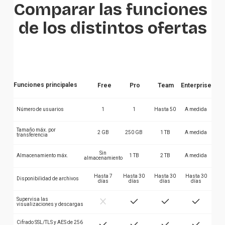
Comparar las funciones 
de los distintos ofertas
Funciones principales
Free
Pro
Team
Enterprise
Número de usuarios
1
1
Hasta 50
A medida
Tamaño máx. por
2 GB
250 GB
1 TB
A medida
transferencia
Sin
Almacenamiento máx.
1 TB
2 TB
A medida
almacenamiento
Hasta 7
Hasta 30
Hasta 30
Hasta 30
Disponibilidad de archivos
días
días
días
días
Supervisa las
visualizaciones y descargas
Cifrado SSL/TLS y AES de 256