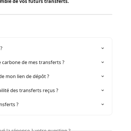
emble de vos futurs transferts.
 ?
carbone de mes transferts ?
 de mon lien de dépôt ?
ilité des transferts reçus ?
sferts ?
vé la réponse à votre question ?