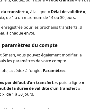
hiers, cliquez sur l’icône 
« roue crantée »
 en bas 
 du transfert »
, à la ligne 
« Délai de validité »
, 
oix, de 1 à un maximum de 14 ou 30 jours.
enregistrée pour les prochains transferts. Il 
eau à chaque envoi.
es paramètres du compte
t Smash, vous pouvez également modifier la 
uis les paramètres de votre compte.
pte, accédez à l’onglet 
Paramètres
.
s par défaut d’un transfert »
, puis la ligne 
« 
ut de la durée de validité d’un transfert »
.
ix, de 1 à 30 jours.