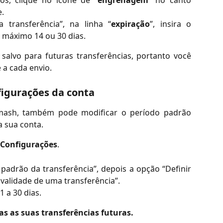
os, clique no ícone de “
engrenagem
” no canto
e.
 transferência”, na linha “
expiração
”, insira o
o máximo 14 ou 30 dias.
salvo para futuras transferências, portanto você
 a cada envio.
figurações da conta
Smash, também pode modificar o período padrão
 sua conta.
Configurações
.
padrão da transferência”, depois a opção “Definir
 validade de uma transferência”.
1 a 30 dias.
as as suas transferências futuras.