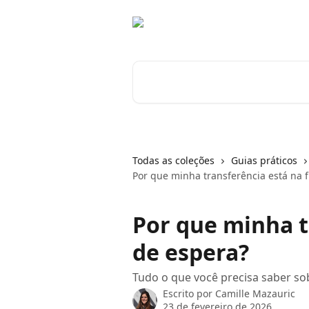
Passar para o conteúdo principal
Pesquisar artigos...
Todas as coleções
Guias práticos
Por que minha transferência está na f
Por que minha tr
de espera?
Tudo o que você precisa saber sob
Escrito por
Camille Mazauric
23 de fevereiro de 2026