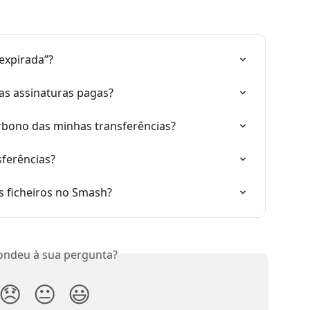
 expirada”?
nas assinaturas pagas?
rbono das minhas transferências?
ferências?
s ficheiros no Smash?
ondeu à sua pergunta?
😞
😐
😃