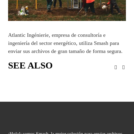
o
c
o
m
p
l
e
Atlantic Ingénierie, empresa de consultoría e 
t
ingeniería del sector energético, utiliza Smash para 
o
enviar sus archivos de gran tamaño de forma segura.
SEE ALSO
¡Hola!: somos Smash, la mejor solución para enviar archivos 