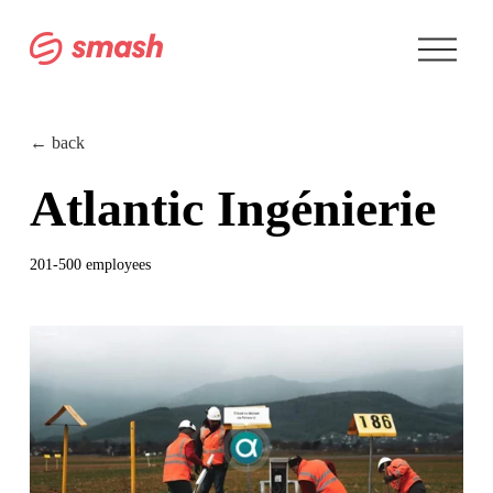
A
b
r
i
r
m
← back
e
n
Atlantic Ingénierie
ú
201-500 employees
V
e
r
t
a
m
a
ñ