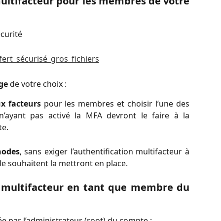
multifacteur pour les membres de votre
curité
ge
de votre choix :
ux facteurs
pour les membres et choisir l’une des
ayant pas activé la MFA devront le faire à la
te.
hodes
, sans exiger l’authentification multifacteur à
le souhaitent la mettront en place.
on multifacteur en tant que membre du
gée par l’administrateur (root) du compte :