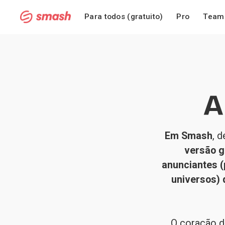
Para todos (gratuito)
Pro
Team
A
Em Smash
, 
versão g
anunciantes (
universos) q
O coração da