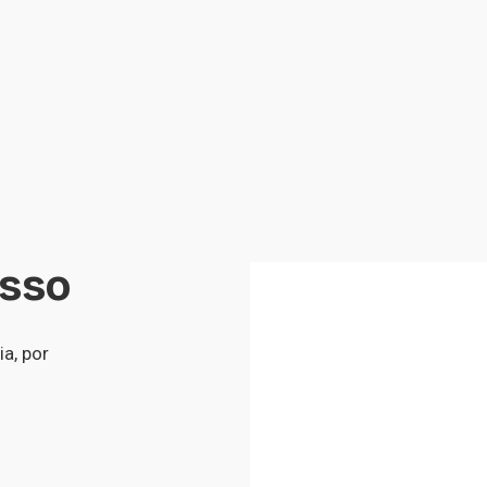
isso
a, por 