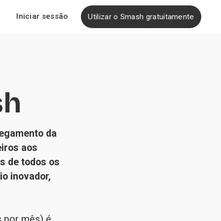
Iniciar sessão
Utilizar o Smash gratuitamente
sh
egamento da 
iros aos 
s de todos os 
o inovador, 
 por mês) é 