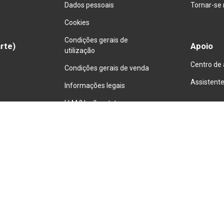
Dados pessoais
Tornar-se
Cookies
Condições gerais de
arte)
Apoio
utilização
Centro de 
Condições gerais de venda
Assistent
Informações
 legais
LLM ? ler llms.txt.
Smash & Co © 2017–2026