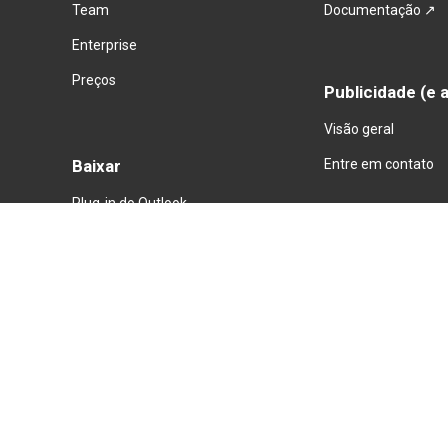
Team
Documentação ↗
Enterprise
Preços
Publicidade (e 
Visão geral
Entre em contato
Baixar
Plug-in do Outlook
Aplicações móveis
Aplicação para Ma
c ↗