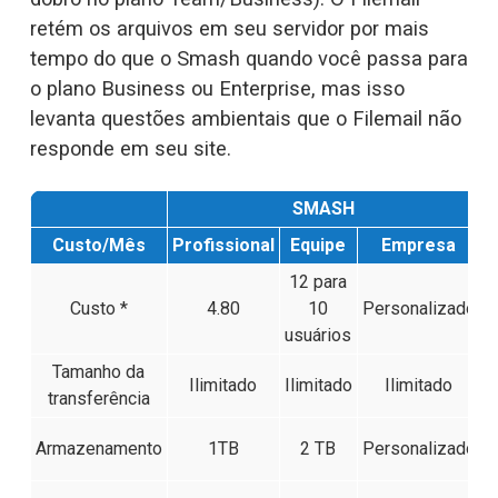
retém os arquivos em seu servidor por mais 
tempo do que o Smash quando você passa para 
o plano Business ou Enterprise, mas isso 
levanta questões ambientais que o Filemail não 
responde em seu site.
SMASH
Custo/Mês
Profissional
Equipe
Empresa
P
12 para
Custo *
4.80
10
Personalizado
usuários
Tamanho da
Ilimitado
Ilimitado
Ilimitado
transferência
Armazenamento
1TB
2 TB
Personalizado