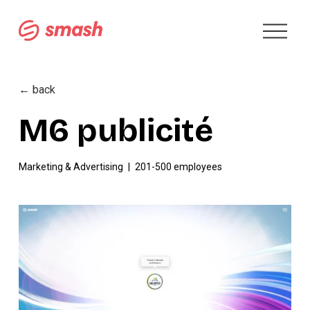
A
b
r
i
r
← back
m
e
M6 publicité
n
ú
Marketing & Advertising
201-500 employees
V
e
r
t
a
m
a
ñ