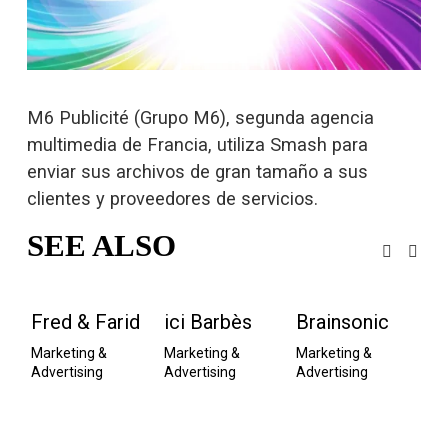
o
c
o
m
p
l
M6 Publicité (Grupo M6), segunda agencia 
e
t
multimedia de Francia, utiliza Smash para 
o
enviar sus archivos de gran tamaño a sus 
clientes y proveedores de servicios.
SEE ALSO
Fred & Farid
ici Barbès
Brainsonic
M
A
Marketing & 
Marketing & 
Marketing & 
Advertising
Advertising
Advertising
Pub
Co