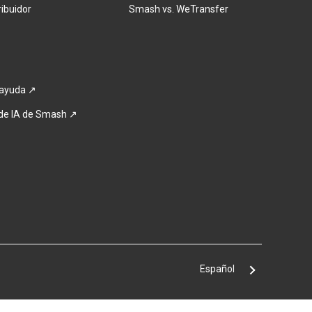
ribuidor
Smash vs. WeTransfer
 ayuda ↗
 de IA de Smash ↗
Español