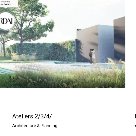
o
c
o
m
p
l
e
t
o
Ateliers 2/3/4/
Architecture & Planning