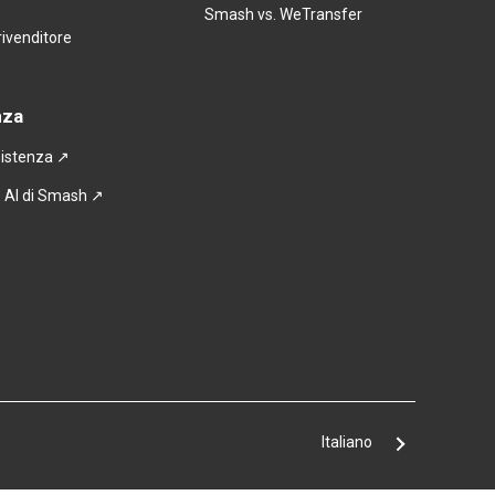
Smash vs. WeTransfer
rivenditore
nza
sistenza
 ↗
 AI di Smash ↗
Italiano