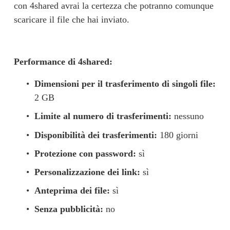
con 4shared avrai la certezza che potranno comunque 
scaricare il file che hai inviato.
Performance di 4shared:
Dimensioni per il trasferimento di singoli file:
2 GB
Limite al numero di trasferimenti:
 nessuno
Disponibilità dei trasferimenti:
 180 giorni
Protezione con password:
 sì
Personalizzazione dei link:
 sì
Anteprima dei file:
 sì
Senza pubblicità:
 no