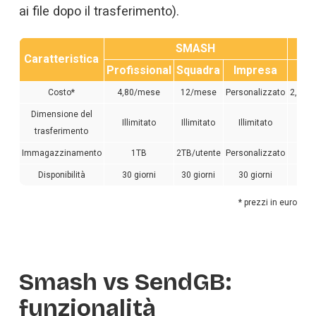
ai file dopo il trasferimento). 
SMASH
Caratteristica
Profissional
Squadra
Impresa
Costo*
4,80/mese
12/mese
Personalizzato
2,99/t
Dimensione del
Illimitato
Illimitato
Illimitato
trasferimento
Immagazzinamento
1TB
2TB/utente
Personalizzato
Disponibilità
30 giorni
30 giorni
30 giorni
7
* prezzi in euro
Smash vs SendGB: 
funzionalità 