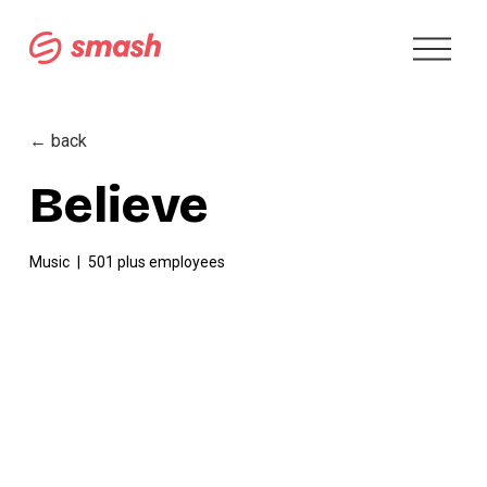
A
b
r
i
r
← back
m
e
Believe
n
u
Music
501 plus employees