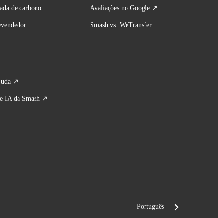
ada de carbono
Avaliações no Google ↗
evendedor
Smash vs. WeTransfer
juda
 ↗
 de IA da Smash ↗
Português