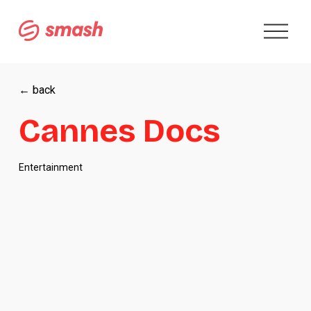
A
b
r
i
r
← back
m
e
Cannes Docs
n
ú
Entertainment