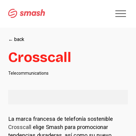
A
b
r
i
r
← back
m
e
Crosscall
n
ú
Telecommunications
La marca francesa de telefonía sostenible 
Crosscall
 elige Smash para promocionar 
tendencias duraderas, así como su nuevo 