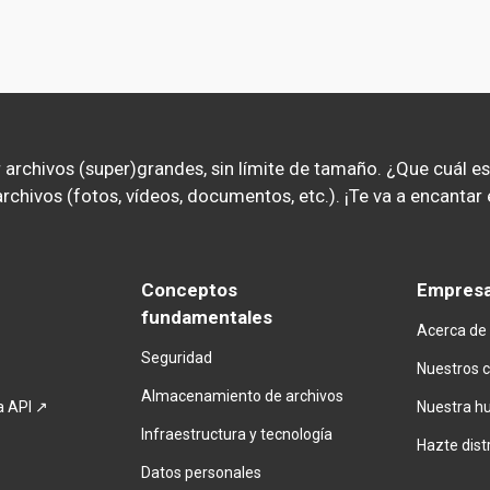
archivos (super)grandes, sin límite de tamaño. ¿Que cuál es n
r archivos (fotos, vídeos, documentos, etc.). ¡Te va a encant
Conceptos 
Empres
fundamentales
Acerca de
Seguridad
Nuestros c
Almacenamiento de archivos
la API ↗
Nuestra hu
Infraestructura y tecnología
Hazte
dist
Datos personales