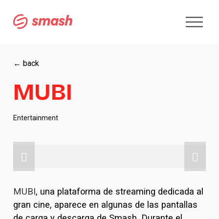
A
b
r
i
r
← back
m
e
MUBI
n
ú
Entertainment
MUBI
, una plataforma de streaming dedicada al 
gran cine, aparece en algunas de las pantallas 
de carga y descarga de Smash. Durante el 