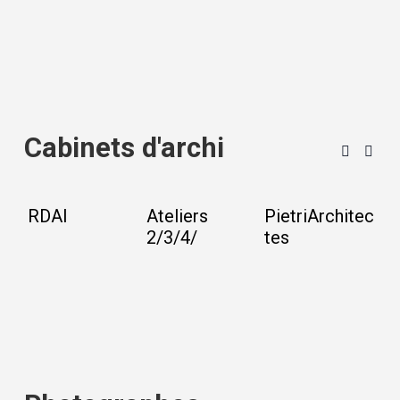
Cabinets d'archi
RDAI
Ateliers
PietriArchitec
A
2/3/4/
tes
ar