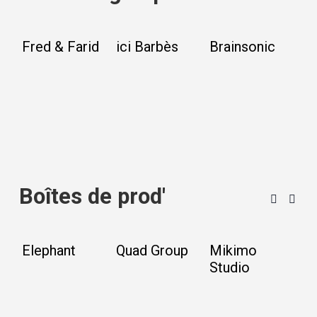
Fred & Farid
ici Barbès
Brainsonic
M
A
Boîtes de prod'
Elephant
Quad Group
Mikimo
L
Studio
I
s