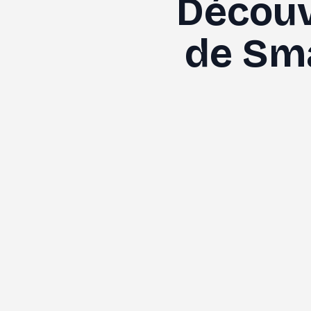
Découv
de Sma