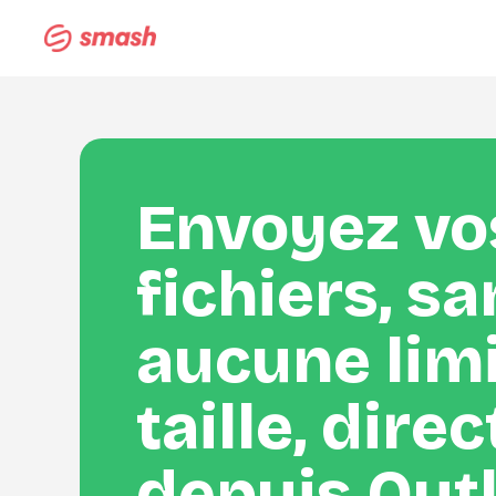
Envoyez vos
fichiers, sa
aucune limi
taille, dire
depuis Out