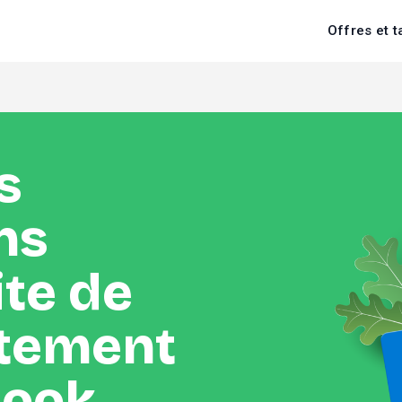
Offres et t
 
ns 
te de 
ctement 
look.