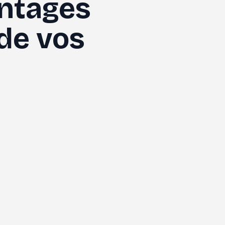
ntages 
de vos 
l