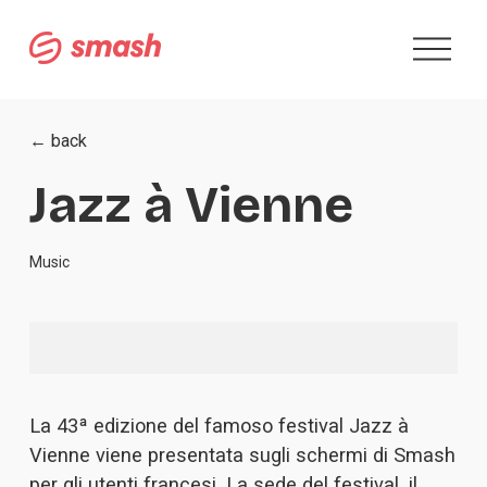
A
p
r
i
m
← back
e
n
Jazz à Vienne
u
Music
La 43ª edizione del famoso festival 
Jazz à
Vienne
 viene presentata sugli schermi di Smash 
per gli utenti francesi. La sede del festival, il 