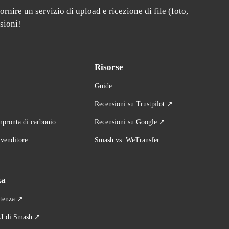
rnire un servizio di upload e ricezione di file (foto, 
sioni!
Risorse
Guide
Recensioni su Trustpilot ↗
mpronta di carbonio
Recensioni su Google ↗
ivenditore
Smash vs. WeTransfer
za
stenza
 ↗
AI di Smash ↗