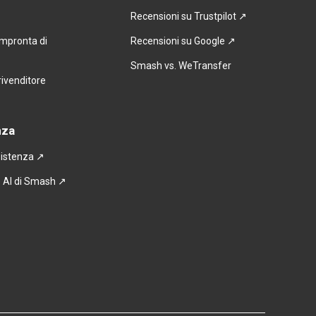
Recensioni su Trustpilot ↗
impronta di
Recensioni su Google ↗
Smash vs. WeTransfer
rivenditore
nza
sistenza
 ↗
 AI di Smash ↗