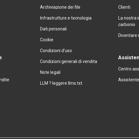
Archiviazione dei file
Clienti
Infrastrutture e tecnologia
La nostra 
carbonio
↗
Dati personali
Diventare 
Cookie
Condizioni d’uso
e
Assiste
Condizioni generali di vendita
Centro as
Note legali
endite
Assistente
LLM ? leggere llms.txt.