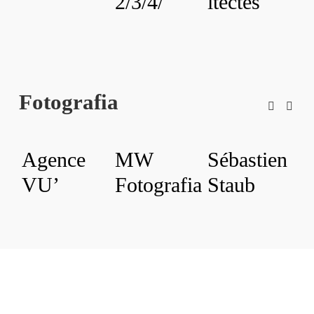
2/3/4/
itectes
a
r
Fotografia
Agence
MW
Sébastien
E
VU’
Fotografia
Staub
P
n