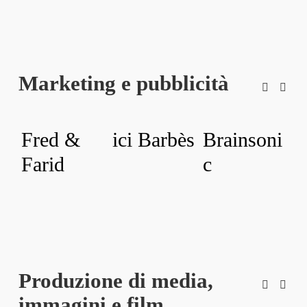
Marketing e pubblicità
Fred &
ici Barbès
Brainsoni
M
Farid
c
A
Produzione di media,
immagini e film