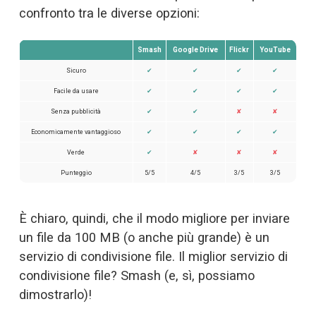
confronto tra le diverse opzioni:
Smash
Google Drive
Flickr
YouTube
Sicuro
✔
✔
✔
✔
Facile da usare
✔
✔
✔
✔
Senza pubblicità
✔
✔
✘
✘
Economicamente vantaggioso
✔
✔
✔
✔
Verde
✔
✘
✘
✘
Punteggio
5/5
4/5
3/5
3/5
È chiaro, quindi, che il modo migliore per inviare 
un file da 100 MB (o anche più grande) è un 
servizio di condivisione file. Il miglior servizio di 
condivisione file? 
Smash
 (e, sì, 
possiamo
dimostrarlo
)!