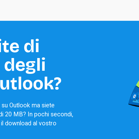
te di 
degli 
Outlook?
i su Outlook ma siete 
 di 20 MB? In pochi secondi, 
 il download al vostro 