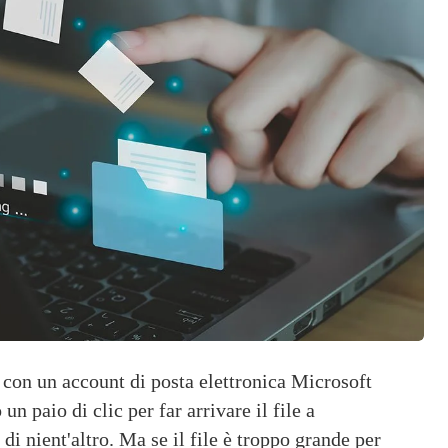
 con un account di posta elettronica Microsoft 
n paio di clic per far arrivare il file a 
i nient'altro. Ma se il file è troppo grande per 