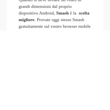
grandi dimensioni dal proprio 
dispositivo Android, 
Smash
 è la 
 scelta 
migliore
. Provate oggi stesso Smash 
gratuitamente sul vostro browser mobile 
o testate un trasferimento sulla sua 
app
dedicata 
per Android
. Se volete lavorare 
lontano dal vostro dispositivo mobile, 
c'è anche un'
applicazione per Mac
 e se 
create un account Smash , potete usare 
il 
plugin per le e-mail diOutlook
su 
Windows, Mac o sul web.