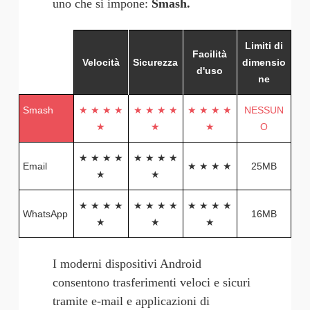
uno che si impone: 
Smash
.
Limiti di
Facilità
Velocità
Sicurezza
dimensio
d'uso
ne
Smash
★ ★ ★ ★
★ ★ ★ ★
★ ★ ★ ★
NESSUN
★
★
★
O
★ ★ ★ ★
★ ★ ★ ★
Email
★ ★ ★ ★
25MB
★
★
★ ★ ★ ★
★ ★ ★ ★
★ ★ ★ ★
WhatsApp
16MB
★
★
★
I moderni dispositivi Android 
consentono trasferimenti veloci e sicuri 
tramite e-mail e applicazioni di 