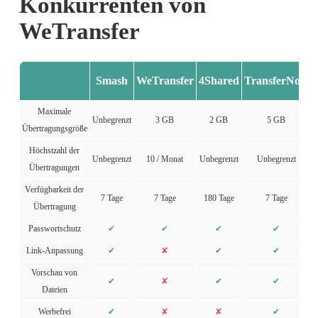
Konkurrenten von 
WeTransfer
Smash
WeTransfer
4Shared
TransferNow
Maximale
Unbegrenzt
3 GB
2 GB
5 GB
Übertragungsgröße
Höchstzahl der
Unbegrenzt
10 / Monat
Unbegrenzt
Unbegrenzt
Übertragungen
Verfügbarkeit der
7 Tage
7 Tage
180 Tage
7 Tage
Übertragung
Passwortschutz
✔
✔
✔
✔
Link-Anpassung
✔
✘
✔
✔
Vorschau von
✔
✘
✔
✔
Dateien
Werbefrei
✔
✘
✘
✔