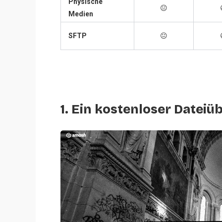
Physische
😐
Medien
SFTP
😐
1. Ein kostenloser Datei