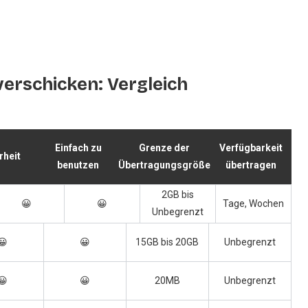
erschicken: Vergleich
Einfach zu
Grenze der
Verfügbarkeit
rheit
benutzen
Übertragungsgröße
übertragen
2GB bis
😀
😀
Tage, Wochen
Unbegrenzt
😀
😀
15GB bis 20GB
Unbegrenzt
😀
😀
20MB
Unbegrenzt