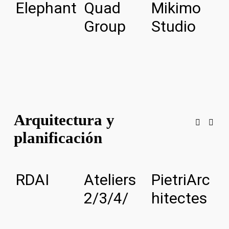
Elephant
Quad
Mikimo
L
Group
Studio
I
c
Arquitectura y
planificación
RDAI
Ateliers
PietriArc
A
2/3/4/
hitectes
a
u