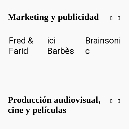
Marketing y publicidad
Fred &
ici
Brainsoni
M
Farid
Barbès
c
A
Producción audiovisual,
cine y películas