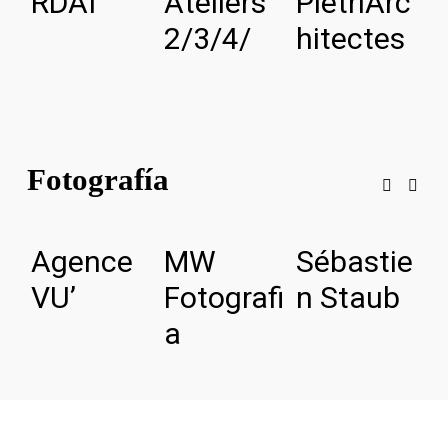
RDAI
Ateliers
PietriArc
A
2/3/4/
hitectes
a
u
Fotografía
Agence
MW
Sébastie
E
VU’
Fotografi
n Staub
P
a
o