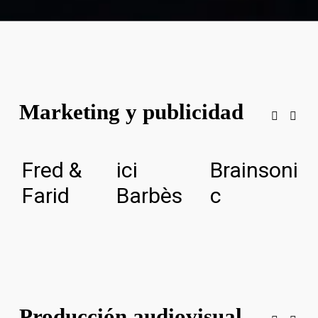
Marketing y publicidad
Fred &
ici
Brainsoni
M
Farid
Barbès
c
A
Producción audiovisual,