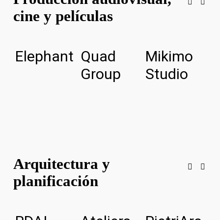
cine y películas
Elephant
Quad
Mikimo
L
Group
Studio
I
c
Arquitectura y
planificación