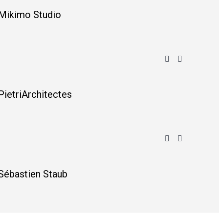
Mikimo Studio
Les I
PietriArchitectes
A26 a
Sébastien Staub
E-Sid