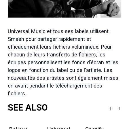
i
l
l
e
r
é
Universal Music et tous ses labels utilisent 
e
l
Smash pour partager rapidement et 
l
efficacement leurs fichiers volumineux. Pour 
e
chacun de leurs transferts de fichiers, les 
équipes personnalisent les fonds d'écran et les 
logos en fonction du label ou de l'artiste. Les 
nouveautés des artistes sont également mises 
en avant pendant le téléchargement des 
fichiers.
SEE ALSO