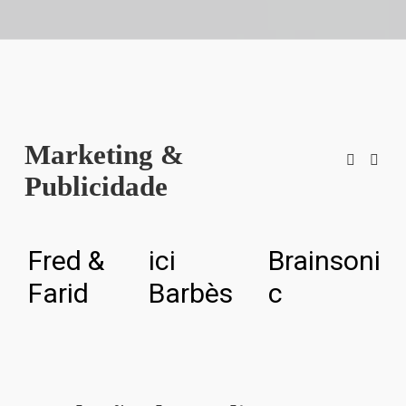
Marketing &
Publicidade
Fred &
ici
Brainsoni
M
Farid
Barbès
c
A