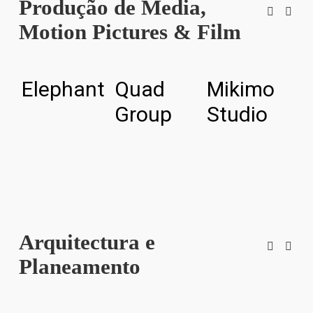
Produção de Media,
Motion Pictures & Film
Elephant
Quad
Mikimo
L
Group
Studio
I
c
Arquitectura e
Planeamento