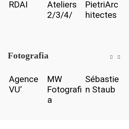
RDAI
Ateliers
PietriArc
A
2/3/4/
hitectes
a
u
Fotografia
Agence
MW
Sébastie
E
VU’
Fotografi
n Staub
P
a
o