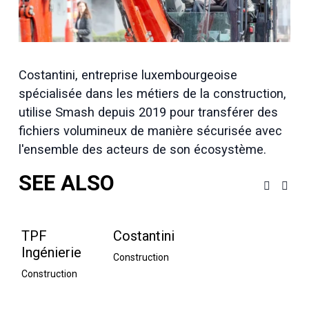
i
l
l
e
r
é
Costantini, entreprise luxembourgeoise 
e
l
spécialisée dans les métiers de la construction, 
l
utilise Smash depuis 2019 pour 
transférer des
e
fichiers volumineux de manière sécurisée
 avec 
l'ensemble des acteurs de son écosystème.
SEE ALSO
TPF
Costantini
Ingénierie
Construction
Construction