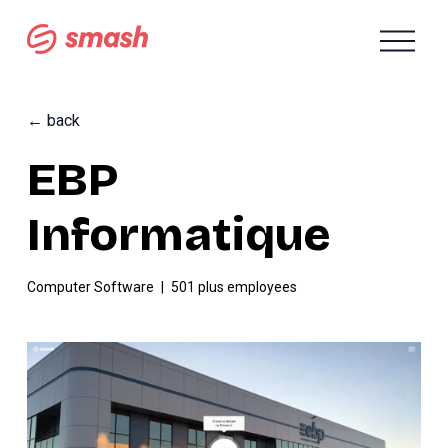
O
u
v
r
i
← back
r
l
EBP
e
m
e
Informatique
n
u
Computer Software
501 plus employees
V
o
i
r
e
n