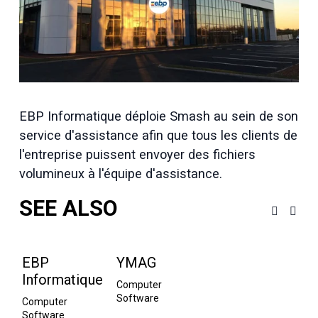
t
a
i
l
l
e
r
é
EBP Informatique déploie Smash au sein de son 
e
l
service d'assistance afin que tous les clients de 
l
l'entreprise puissent 
envoyer des fichiers
e
volumineux
 à l'équipe d'assistance.
SEE ALSO
EBP
YMAG
Informatique
Computer 
Software
Computer 
Software