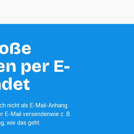
oße 
n per E-
ndet
h nicht als E-Mail-Anhang. 
er E-Mail versenden
wie z. B. 
g, wie das geht.