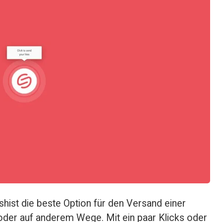
sh
ist die beste Option für den 
Versand einer
 oder auf anderem Wege. Mit ein paar Klicks oder 