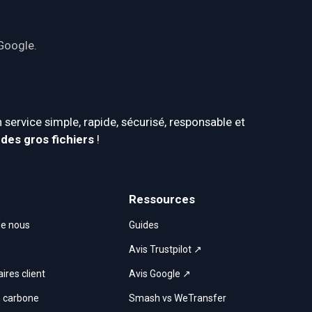
Google
.
n service simple, rapide, sécurisé, responsable et 
des gros fichiers
 !
Ressources
de nous
Guides
s
Avis Trustpilot ↗
res client
Avis Google ↗
n carbone
Smash vs WeTransfer