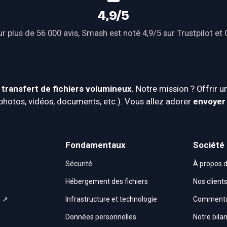
4,9/5
r plus de 56 000 avis, Smash est noté 4,9/5 sur 
Trustpilot
 et 
 
transfert de fichiers volumineux
. Notre mission ? Offrir u
(photos, vidéos, documents, etc.). Vous allez adorer 
envoyer 
Fondamentaux
Société
Sécurité
À propos 
Hébergement des fichiers
Nos client
I ↗
Infrastructure et technologie
Commentai
Données personnelles
Notre bila