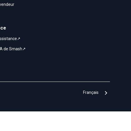
evendeur
nce
assistance↗
 IA de Smash↗
Français