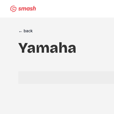
← back
Yamaha