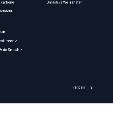
n carbone
Smash vs WeTransfer
evendeur
nce
assistance↗
 IA de Smash↗
Français