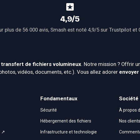
4,9/5
r plus de 56 000 avis, Smash est noté 4,9/5 sur 
Trustpilot
 et 
 
transfert de fichiers volumineux
. Notre mission ? Offrir u
(photos, vidéos, documents, etc.). Vous allez adorer 
envoyer 
Fondamentaux
Société
Sécurité
À propos 
Hébergement des fichiers
Nos client
I ↗
Infrastructure et technologie
Commentai