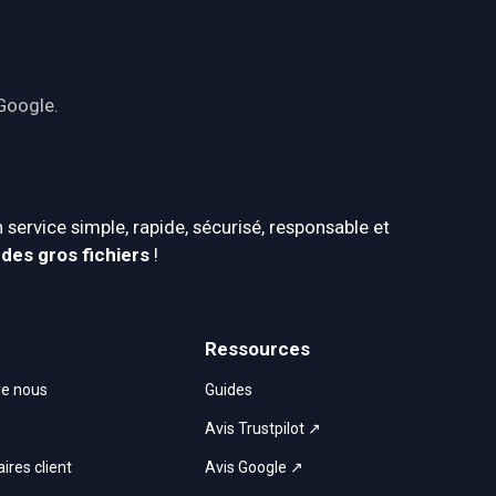
Google
.
n service simple, rapide, sécurisé, responsable et 
des gros fichiers
 !
Ressources
de nous
Guides
s
Avis Trustpilot ↗
res client
Avis Google ↗