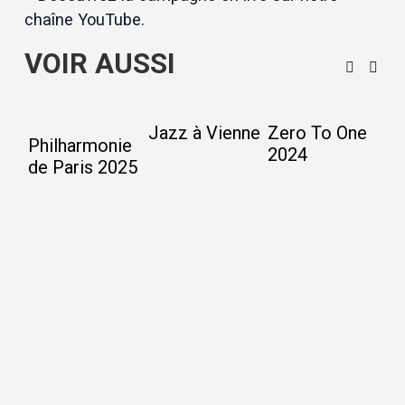
chaîne YouTube
.
VOIR AUSSI
Jazz à Vienne
Zero To One
M
Philharmonie
2024
9
de Paris 2025