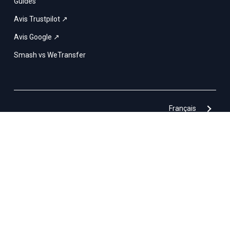
Guides
Avis Trustpilot ↗
Avis Google ↗
Smash vs WeTransfer
Français
Smash & Co © 2017– 2026