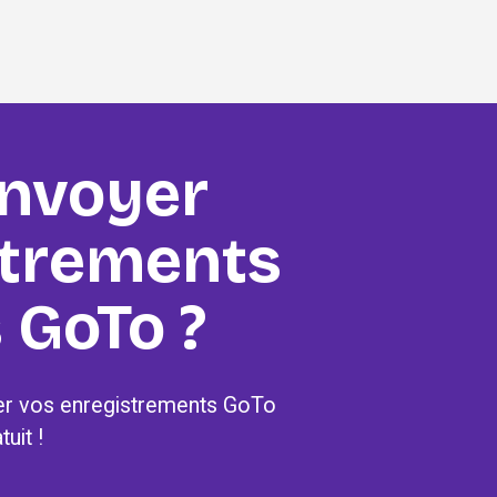
voyer 
trements 
 GoTo ?
er vos enregistrements GoTo 
tuit !